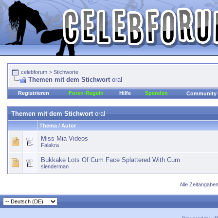
celebforum
>
Stichworte
Themen mit dem Stichwort
oral
Registrieren
Foren-Regeln
Hilfe
Spenden
Community
Themen mit dem Stichwort
oral
Thema / Autor
Miss Mia Videos
Falakra
Bukkake Lots Of Cum Face Splattered With Cum
slenderman
Alle Zeitangaben