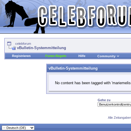
celebforum
vBulletin-Systemmitteilung
Registrieren
Foren-Regeln
Hilfe
Community
vBulletin-Systemmitteilung
No content has been tagged with 'mariemelis
Gehe zu
Alle Zeitangaben