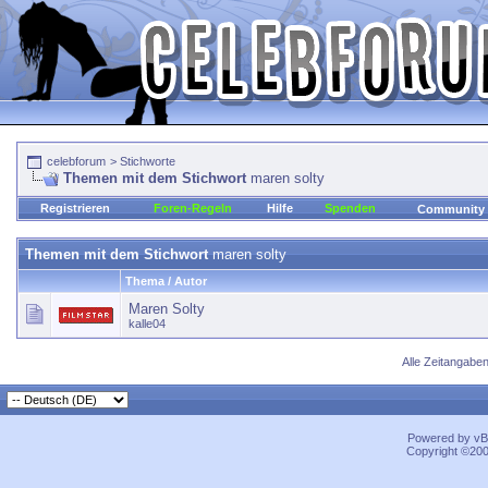
celebforum
>
Stichworte
Themen mit dem Stichwort
maren solty
Registrieren
Foren-Regeln
Hilfe
Spenden
Community
Themen mit dem Stichwort
maren solty
Thema / Autor
Maren Solty
kalle04
Alle Zeitangaben
Powered by vBu
Copyright ©2000