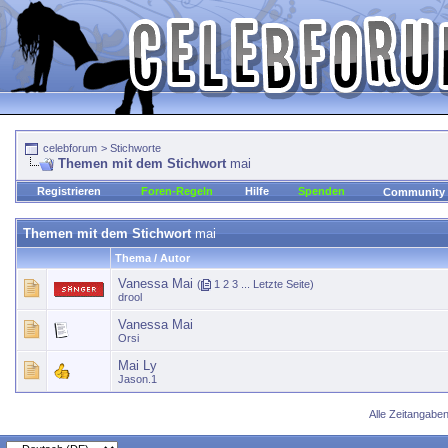
celebforum
>
Stichworte
Themen mit dem Stichwort
mai
Registrieren
Foren-Regeln
Hilfe
Spenden
Community
Themen mit dem Stichwort
mai
Thema / Autor
Vanessa Mai
(
1
2
3
...
Letzte Seite
)
drool
Vanessa Mai
Orsi
Mai Ly
Jason.1
Alle Zeitangaben