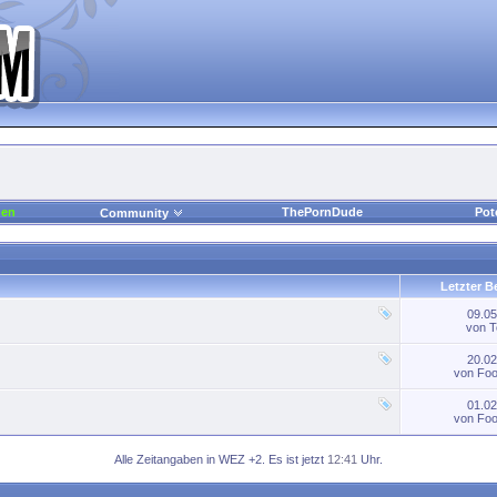
den
ThePornDude
Pot
Community
Letzter B
09.0
von
T
20.0
von
Foo
01.0
von
Foo
Alle Zeitangaben in WEZ +2. Es ist jetzt
12:41
Uhr.