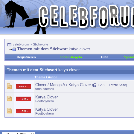
celebforum
>
Stichworte
Themen mit dem Stichwort
katya clover
Registrieren
Foren-Regeln
Hilfe
Spen
Themen mit dem Stichwort
katya clover
Thema / Autor
Clover / Mango A / Katya Clover
(
1
2
3
...
Letzte Seite
)
todaufdemnil
Katya Clover
Footboyhero
Katya Clover
Footboyhero