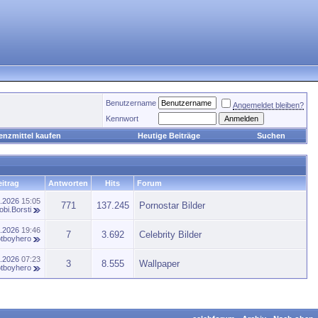
Benutzername
Angemeldet bleiben?
Kennwort
enzmittel kaufen
Heutige Beiträge
Suchen
eitrag
Antworten
Hits
Forum
5.2026
15:05
771
137.245
Pornostar Bilder
obi.Borsti
2.2026
19:46
7
3.692
Celebrity Bilder
tboyhero
2.2026
07:23
3
8.555
Wallpaper
tboyhero