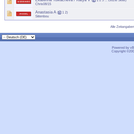
(
1
2
3
...
Letzte Seite
)
Chris08/15
Anastasia A
(
1
2
)
Sittenbou
Alle Zeitangaben
Powered by vBu
Copyright ©2000