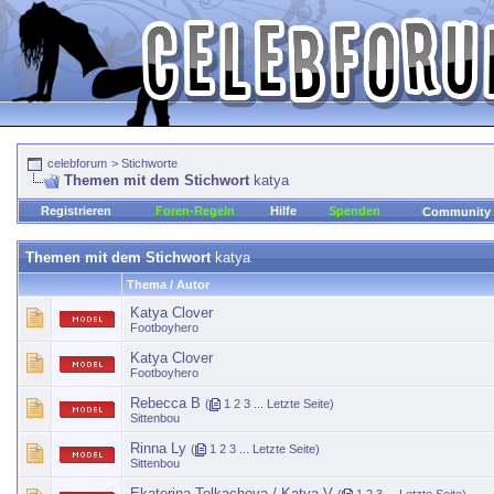
celebforum
>
Stichworte
Themen mit dem Stichwort
katya
Registrieren
Foren-Regeln
Hilfe
Spenden
Community
Themen mit dem Stichwort
katya
Thema / Autor
Katya Clover
Footboyhero
Katya Clover
Footboyhero
Rebecca B
(
1
2
3
...
Letzte Seite
)
Sittenbou
Rinna Ly
(
1
2
3
...
Letzte Seite
)
Sittenbou
Ekaterina Tolkacheva / Katya V