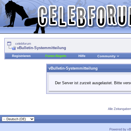
celebforum
vBulletin-Systemmitteilung
Registrieren
Foren-Regeln
Hilfe
Community
vBulletin-Systemmitteilung
Der Server ist zurzeit ausgelastet. Bitte ver
Alle Zeitangaben
Powered by vBu