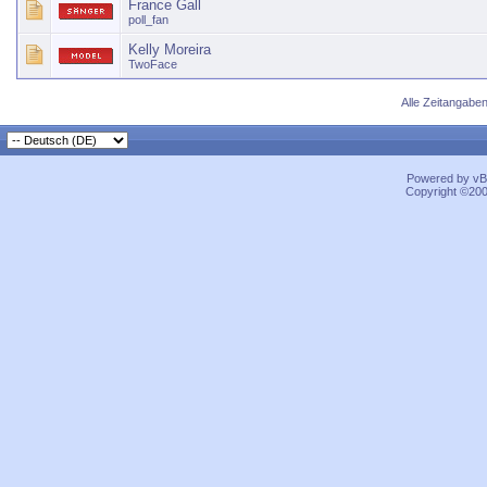
France Gall
poll_fan
Kelly Moreira
TwoFace
Alle Zeitangaben
Powered by vBu
Copyright ©2000