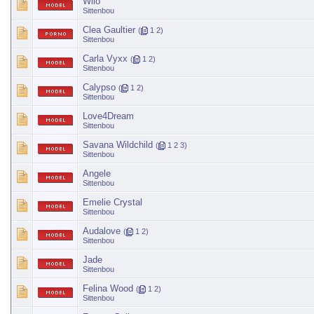
Wilo
Sittenbou
Clea Gaultier
(
1
2
)
Sittenbou
Carla Vyxx
(
1
2
)
Sittenbou
Calypso
(
1
2
)
Sittenbou
Love4Dream
Sittenbou
Savana Wildchild
(
1
2
3
)
Sittenbou
Angele
Sittenbou
Emelie Crystal
Sittenbou
Audalove
(
1
2
)
Sittenbou
Jade
Sittenbou
Felina Wood
(
1
2
)
Sittenbou