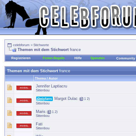
celebforum
>
Stichworte
Themen mit dem Stichwort
france
Registrieren
Foren-Regeln
Hilfe
Spenden
Community
Themen mit dem Stichwort
france
Thema / Autor
Jennifer Laptiacru
Sittenbou
Margot Dulac
Onlyfans
(
1
2
)
Sittenbou
Maris
(
1
2
)
Sittenbou
Fati
Sittenbou