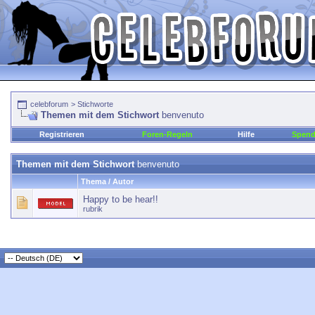
celebforum
>
Stichworte
Themen mit dem Stichwort
benvenuto
Registrieren
Foren-Regeln
Hilfe
Spen
Themen mit dem Stichwort
benvenuto
Thema / Autor
Happy to be hear!!
rubrik