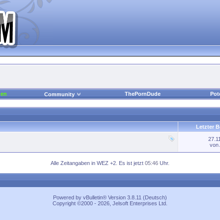
den
ThePornDude
Pot
Community
Letzter B
27.1
von
Alle Zeitangaben in WEZ +2. Es ist jetzt
05:46
Uhr.
Powered by vBulletin® Version 3.8.11 (Deutsch)
Copyright ©2000 - 2026, Jelsoft Enterprises Ltd.