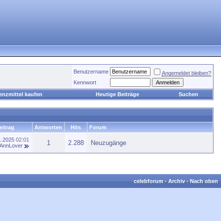
Benutzername
Angemeldet bleiben?
Kennwort
enzmittel kaufen
Heutige Beiträge
Suchen
eitrag
Antworten
Hits
Forum
1.2025
02:01
1
2.288
Neuzugänge
AnnLover
celebforum
-
Archiv
-
Nach oben