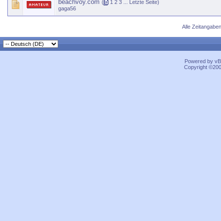
beachvoy.com
(
1
2
3
...
Letzte Seite
)
gaga56
Alle Zeitangaben
Powered by vBu
Copyright ©2000