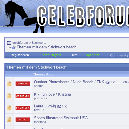
celebforum
>
Stichworte
Themen mit dem Stichwort
beach
Registrieren
Foren-Regeln
Hilfe
Spenden
Community
Themen mit dem Stichwort
beach
Thema / Autor
Outdoor Photoshoots / Nude Beach / FKK
(
1
2
3
...
Letzt
anema
Kiki run love / Kristina
prinzares
Laura Ludwig
(
1
2
)
flex197
Sports Illustrated Swimsuit USA
mcrimea