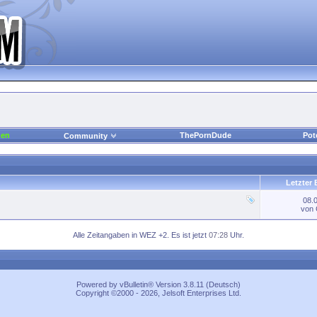
den
ThePornDude
Pot
Community
Letzter 
08.
von
Alle Zeitangaben in WEZ +2. Es ist jetzt
07:28
Uhr.
Powered by vBulletin® Version 3.8.11 (Deutsch)
Copyright ©2000 - 2026, Jelsoft Enterprises Ltd.