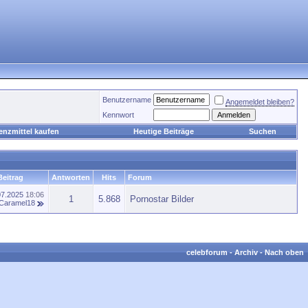
Benutzername
Angemeldet bleiben?
Kennwort
enzmittel kaufen
Heutige Beiträge
Suchen
Beitrag
Antworten
Hits
Forum
07.2025
18:06
1
5.868
Pornostar Bilder
Caramel18
celebforum
-
Archiv
-
Nach oben