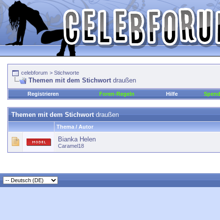
celebforum
>
Stichworte
Themen mit dem Stichwort
draußen
Registrieren
Foren-Regeln
Hilfe
Spen
Themen mit dem Stichwort
draußen
Thema / Autor
Bianka Helen
Caramel18