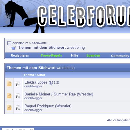
celebforum
>
Stichworte
Themen mit dem Stichwort
wrestlering
Registrieren
Foren-Regeln
Hilfe
Spenden
Community
Themen mit dem Stichwort
wrestlering
Thema / Autor
Elektra Lopez
(
1
2
)
celebblogger
Danielle Moinet / Summer Rae (Wrestler)
celebblogger
Raquel Rodriguez (Wrestler)
celebblogger
Alle Zeitangaben