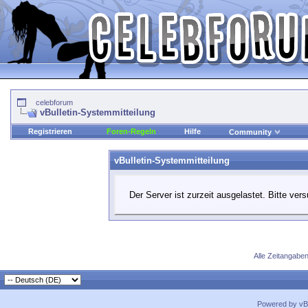
celebforum
vBulletin-Systemmitteilung
Registrieren
Foren-Regeln
Hilfe
Community
vBulletin-Systemmitteilung
Der Server ist zurzeit ausgelastet. Bitte ver
Alle Zeitangaben
Powered by vBu