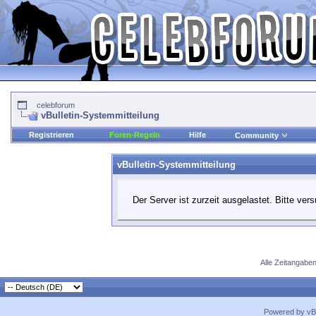
celebforum
vBulletin-Systemmitteilung
Registrieren
Foren-Regeln
Hilfe
Community
vBulletin-Systemmitteilung
Der Server ist zurzeit ausgelastet. Bitte ver
Alle Zeitangaben
Powered by vBu