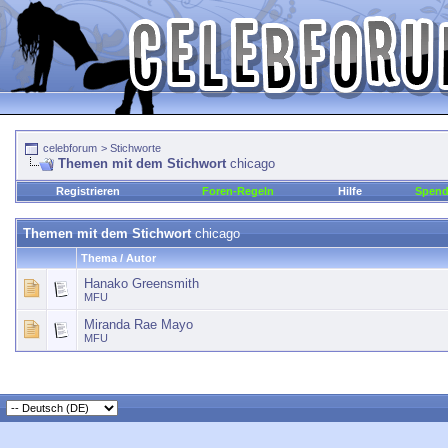
celebforum
>
Stichworte
Themen mit dem Stichwort
chicago
Registrieren
Foren-Regeln
Hilfe
Spen
Themen mit dem Stichwort
chicago
Thema / Autor
Hanako Greensmith
MFU
Miranda Rae Mayo
MFU