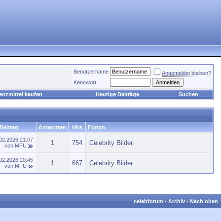
Benutzername
Angemeldet bleiben?
Kennwort
enzmittel kaufen
Heutige Beiträge
Suchen
 Beitrag
Antworten
Hits
Forum
.02.2026
21:07
1
754
Celebrity Bilder
von
MFU
.02.2026
20:45
1
667
Celebrity Bilder
von
MFU
celebforum
-
Archiv
-
Nach oben