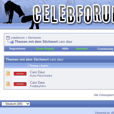
celebforum
>
Stichworte
Themen mit dem Stichwort
caro daur
Registrieren
Foren-Regeln
Hilfe
Spenden
Community
Themen mit dem Stichwort
caro daur
Thema / Autor
Caro Daur
Kuno Parschunke
Caro Daur
Footboyhero
Alle Zeitangaben
Powered by vBu