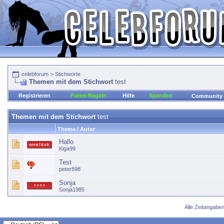
celebforum
>
Stichworte
Themen mit dem Stichwort
test
Registrieren
Foren-Regeln
Hilfe
Spenden
Community
Themen mit dem Stichwort
test
Thema / Autor
Hallo
Kiga99
Test
peter898
Sonja
Sonja1985
Alle Zeitangaben