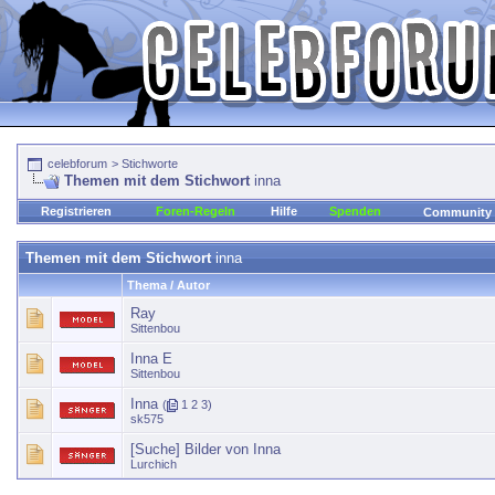
celebforum
>
Stichworte
Themen mit dem Stichwort
inna
Registrieren
Foren-Regeln
Hilfe
Spenden
Community
Themen mit dem Stichwort
inna
Thema / Autor
Ray
Sittenbou
Inna E
Sittenbou
Inna
(
1
2
3
)
sk575
[Suche] Bilder von Inna
Lurchich