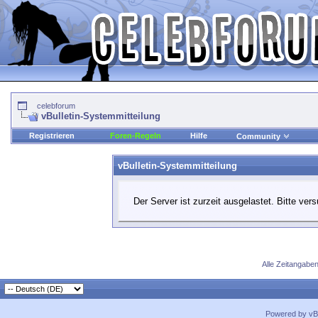
celebforum
vBulletin-Systemmitteilung
Registrieren
Foren-Regeln
Hilfe
Community
vBulletin-Systemmitteilung
Der Server ist zurzeit ausgelastet. Bitte ver
Alle Zeitangaben
Powered by vBu