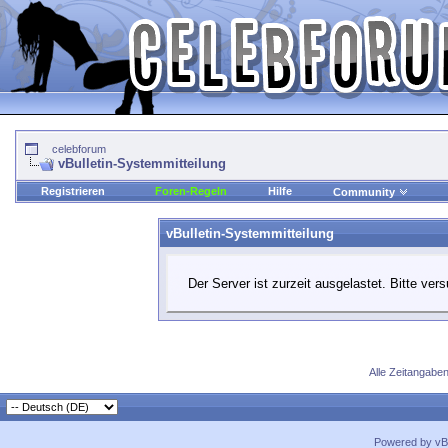
celebforum
vBulletin-Systemmitteilung
Registrieren
Foren-Regeln
Hilfe
Community
vBulletin-Systemmitteilung
Der Server ist zurzeit ausgelastet. Bitte ver
Alle Zeitangaben
Powered by vBu