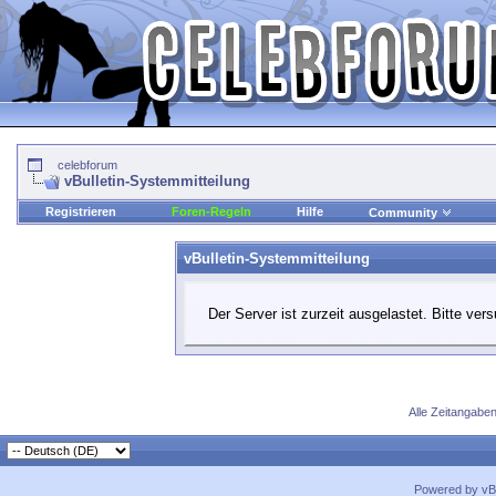
celebforum
vBulletin-Systemmitteilung
Registrieren
Foren-Regeln
Hilfe
Community
vBulletin-Systemmitteilung
Der Server ist zurzeit ausgelastet. Bitte ver
Alle Zeitangaben
Powered by vBu