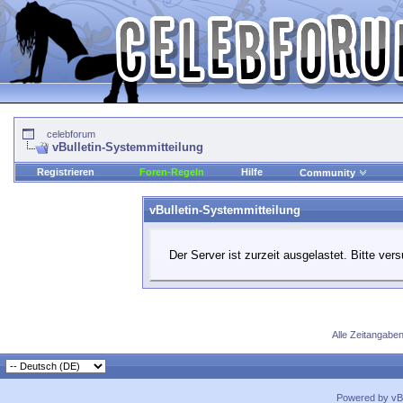
celebforum
vBulletin-Systemmitteilung
Registrieren
Foren-Regeln
Hilfe
Community
vBulletin-Systemmitteilung
Der Server ist zurzeit ausgelastet. Bitte ver
Alle Zeitangaben
Powered by vBu