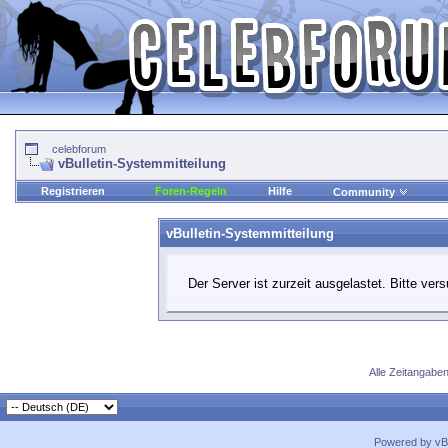
celebforum
vBulletin-Systemmitteilung
Registrieren
Foren-Regeln
Hilfe
Community
vBulletin-Systemmitteilung
Der Server ist zurzeit ausgelastet. Bitte ver
Alle Zeitangaben
Powered by vBu