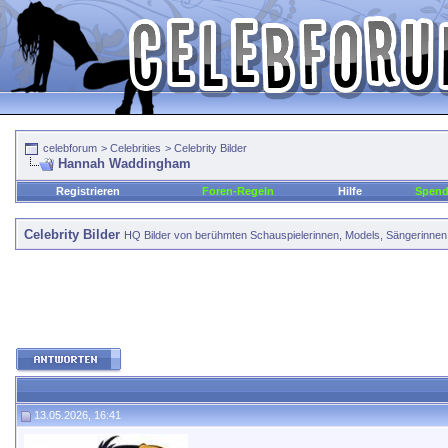
celebforum
>
Celebrities
>
Celebrity Bilder
Hannah Waddingham
Registrieren
Foren-Regeln
Hilfe
Spen
Celebrity Bilder
HQ Bilder von berühmten Schauspielerinnen, Models, Sängerinnen, 
13.05.2026, 16:41