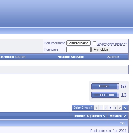
Benutzername
Angemeldet bleiben?
Kennwort
enzmittel kaufen
Heutige Beiträge
Suchen
57
13
Seite 3 von 4
<
1
2
3
4
>
Themen-Optionen
Ansicht
#
21
Registriert seit: Jun 2024