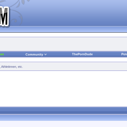
den
ThePornDude
Pot
Community
Athletinnen, etc.