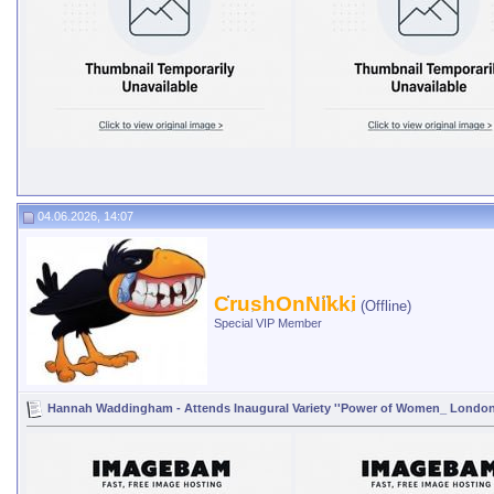
04.06.2026, 14:07
CrushOnNikki
(Offline)
Special VIP Member
Hannah Waddingham - Attends Inaugural Variety ''Power of Women_ London'