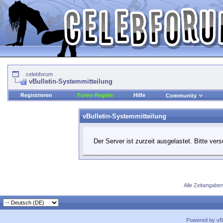
celebforum
vBulletin-Systemmitteilung
Registrieren
Foren-Regeln
Hilfe
Community
vBulletin-Systemmitteilung
Der Server ist zurzeit ausgelastet. Bitte ver
Alle Zeitangaben
Powered by vBu