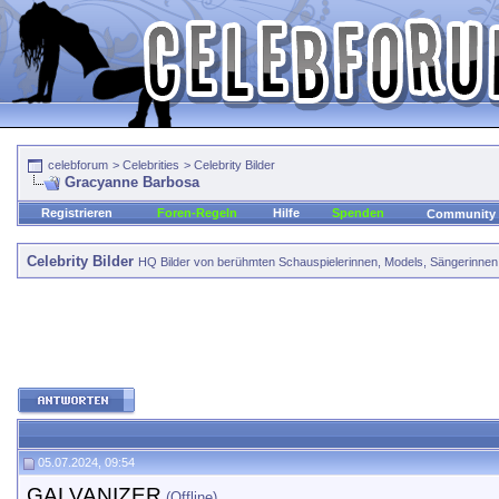
celebforum
>
Celebrities
>
Celebrity Bilder
Gracyanne Barbosa
Registrieren
Foren-Regeln
Hilfe
Spenden
Community
Celebrity Bilder
HQ Bilder von berühmten Schauspielerinnen, Models, Sängerinnen, 
05.07.2024, 09:54
GALVANIZER
(Offline)