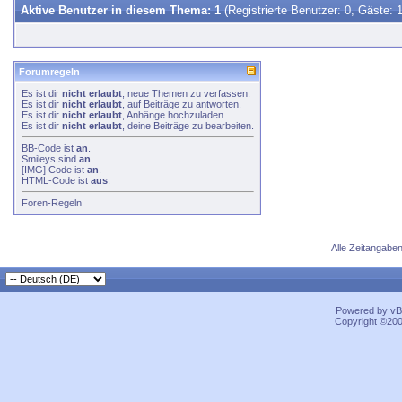
Aktive Benutzer in diesem Thema: 1
(Registrierte Benutzer: 0, Gäste: 1
Forumregeln
Es ist dir
nicht erlaubt
, neue Themen zu verfassen.
Es ist dir
nicht erlaubt
, auf Beiträge zu antworten.
Es ist dir
nicht erlaubt
, Anhänge hochzuladen.
Es ist dir
nicht erlaubt
, deine Beiträge zu bearbeiten.
BB-Code
ist
an
.
Smileys
sind
an
.
[IMG]
Code ist
an
.
HTML-Code ist
aus
.
Foren-Regeln
Alle Zeitangaben
Powered by vBu
Copyright ©2000