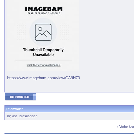
https://www.imagebam.com/view/GA9H70
Stichworte
big ass
,
brasilianisch
«
Vorherig