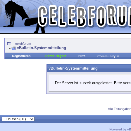
celebforum
vBulletin-Systemmitteilung
Registrieren
Foren-Regeln
Hilfe
Community
vBulletin-Systemmitteilung
Der Server ist zurzeit ausgelastet. Bitte ver
Alle Zeitangaben
Powered by vBu