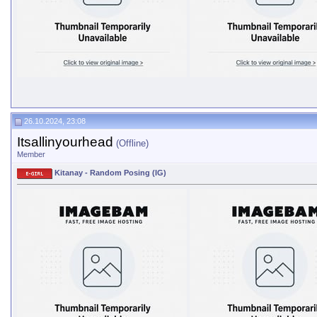
26.10.2024, 23:08
Itsallinyourhead
(Offline)
Member
Kitanay - Random Posing (IG)