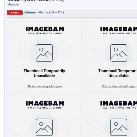
Member
Kitanay - Velma (IG + OF)