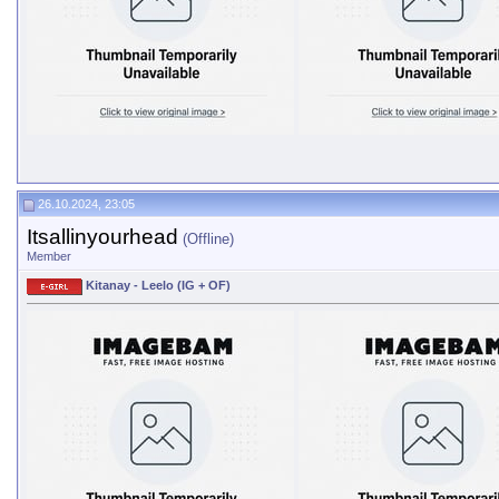
26.10.2024, 23:05
Itsallinyourhead
(Offline)
Member
Kitanay - Leelo (IG + OF)