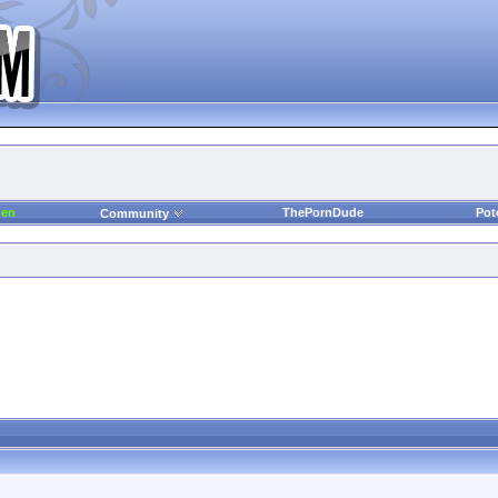
den
ThePornDude
Pot
Community