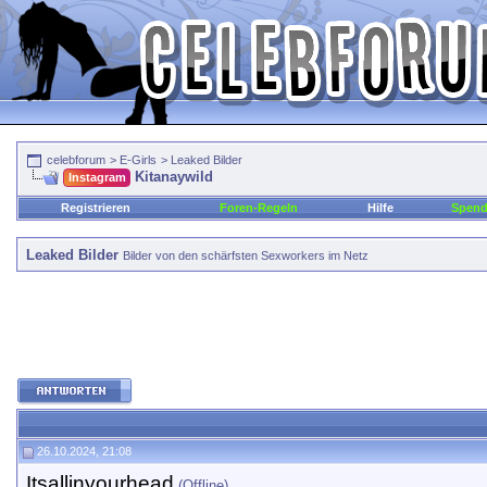
celebforum
>
E-Girls
>
Leaked Bilder
Kitanaywild
Instagram
Registrieren
Foren-Regeln
Hilfe
Spen
Leaked Bilder
Bilder von den schärfsten Sexworkers im Netz
26.10.2024, 21:08
Itsallinyourhead
(Offline)