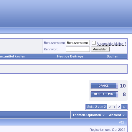
Benutzername
Angemeldet bleiben?
Kennwort
enzmittel kaufen
Heutige Beiträge
Suchen
10
8
Seite 2 von 2
<
1
2
Themen-Optionen
Ansicht
#
11
Registriert seit: Oct 2024