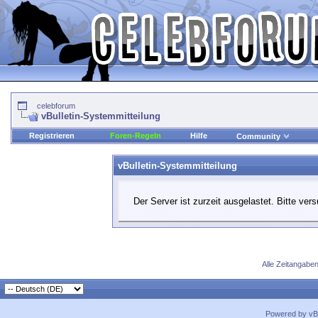
celebforum
vBulletin-Systemmitteilung
Registrieren
Foren-Regeln
Hilfe
Community
vBulletin-Systemmitteilung
Der Server ist zurzeit ausgelastet. Bitte ver
Alle Zeitangaben
Powered by vBu