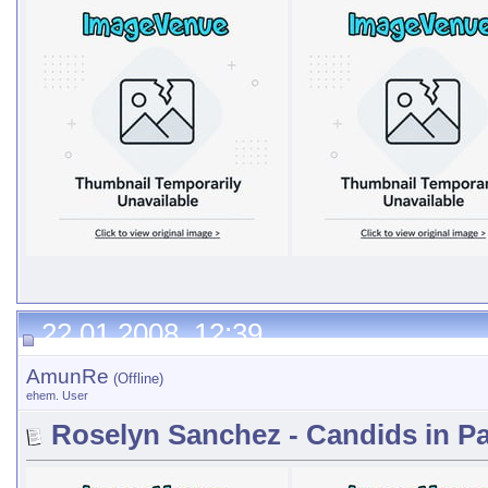
22.01.2008, 12:39
AmunRe
(Offline)
ehem. User
Roselyn Sanchez - Candids in P