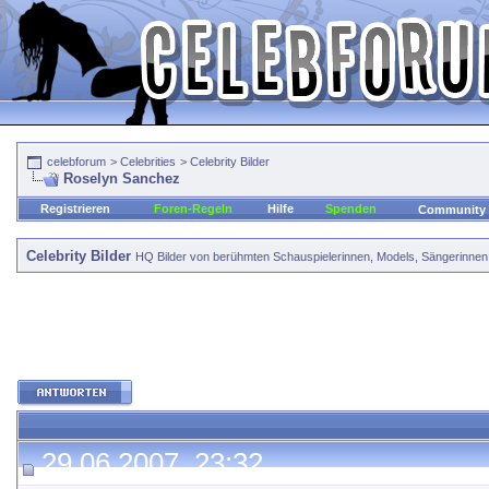
celebforum
>
Celebrities
>
Celebrity Bilder
Roselyn Sanchez
Registrieren
Foren-Regeln
Hilfe
Spenden
Community
Celebrity Bilder
HQ Bilder von berühmten Schauspielerinnen, Models, Sängerinnen, 
29.06.2007, 23:32