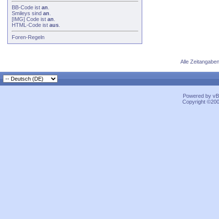
BB-Code
ist
an
.
Smileys
sind
an
.
[IMG]
Code ist
an
.
HTML-Code ist
aus
.
Foren-Regeln
Alle Zeitangaben
Powered by vBu
Copyright ©2000