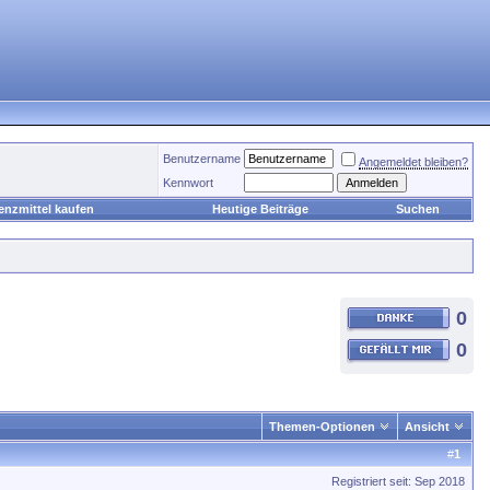
Benutzername
Angemeldet bleiben?
Kennwort
enzmittel kaufen
Heutige Beiträge
Suchen
0
0
Themen-Optionen
Ansicht
#
1
Registriert seit: Sep 2018