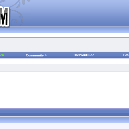
den
ThePornDude
Pot
Community