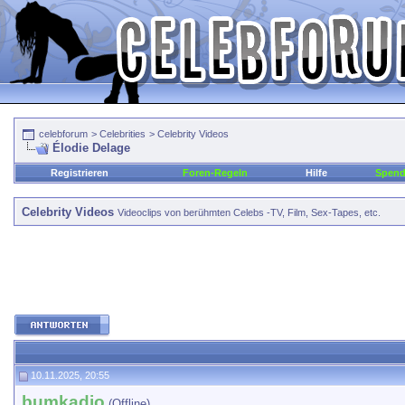
celebforum
>
Celebrities
>
Celebrity Videos
Élodie Delage
Registrieren
Foren-Regeln
Hilfe
Spen
Celebrity Videos
Videoclips von berühmten Celebs -TV, Film, Sex-Tapes, etc.
10.11.2025, 20:55
bumkadio
(Offline)