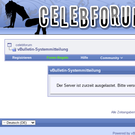
celebforum
vBulletin-Systemmitteilung
Registrieren
Foren-Regeln
Hilfe
Community
vBulletin-Systemmitteilung
Der Server ist zurzeit ausgelastet. Bitte ver
Alle Zeitangaben
Powered by vBu