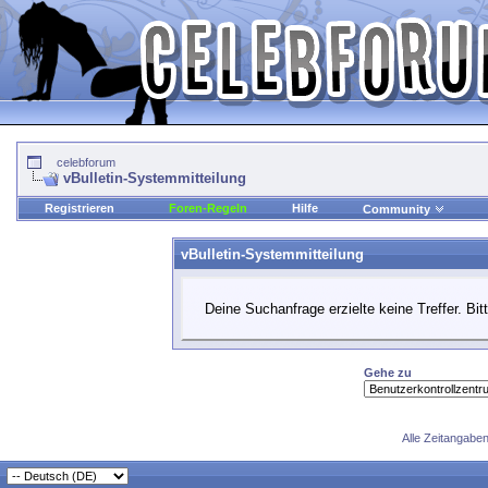
celebforum
vBulletin-Systemmitteilung
Registrieren
Foren-Regeln
Hilfe
Community
vBulletin-Systemmitteilung
Deine Suchanfrage erzielte keine Treffer. Bi
Gehe zu
Alle Zeitangaben