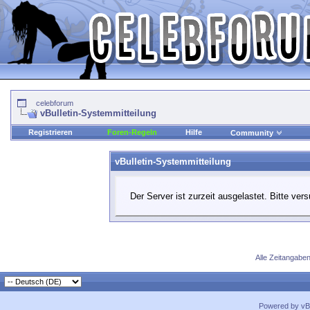
celebforum
vBulletin-Systemmitteilung
Registrieren
Foren-Regeln
Hilfe
Community
vBulletin-Systemmitteilung
Der Server ist zurzeit ausgelastet. Bitte ver
Alle Zeitangaben
Powered by vBu