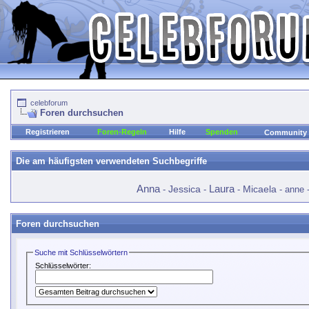
celebforum
Foren durchsuchen
Registrieren
Foren-Regeln
Hilfe
Spenden
Community
Die am häufigsten verwendeten Suchbegriffe
Laura
Anna
Jessica
Micaela
-
-
-
-
anne
Foren durchsuchen
Suche mit Schlüsselwörtern
Schlüsselwörter: