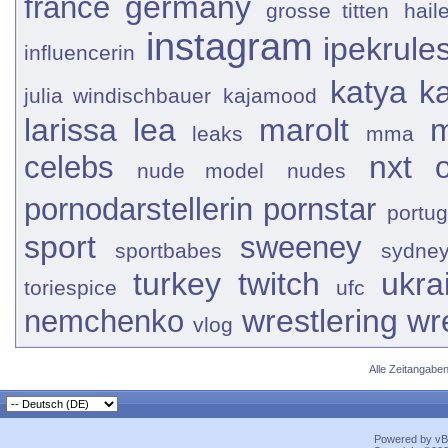
germany
france
grosse titten
hail
instagram
ipekrule
influencerin
katya
k
julia windischbauer
kajamood
larissa
lea
marolt
m
leaks
mma
nxt
celebs
nude model
nudes
pornodarstellerin
pornstar
portug
sport
sweeney
sportbabes
sydne
turkey
twitch
ukra
toriespice
ufc
wrestlering
wr
nemchenko
vlog
Alle Zeitangaben
Powered by vBu