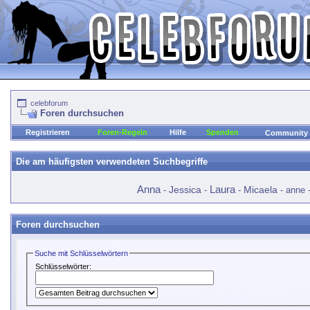
celebforum
Foren durchsuchen
Registrieren
Foren-Regeln
Hilfe
Spenden
Community
Die am häufigsten verwendeten Suchbegriffe
Laura
Anna
Jessica
Micaela
-
-
-
-
anne
Foren durchsuchen
Suche mit Schlüsselwörtern
Schlüsselwörter: