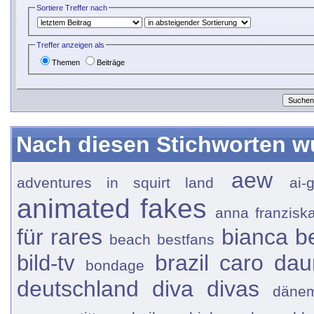
Sortiere Treffer nach
Treffer anzeigen als
Themen
Beiträge
Nach diesen Stichworten w
aew
adventures in squirt land
ai-
animated fakes
anna franziska
für rares
bianca b
beach
bestfans
brazil
caro dau
bild-tv
bondage
deutschland
diva
divas
däne