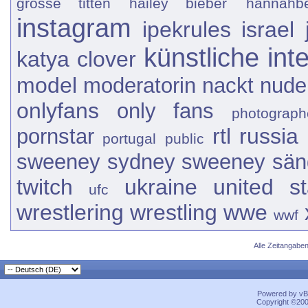
grosse titten
hailey bieber
hannahb
instagram
ipekrules
israel
künstliche inte
katya clover
model
moderatorin
nackt
nude
onlyfans
only fans
photograph
rtl
russia
pornstar
portugal
public
sweeney
sydney sweeney
sän
twitch
ukraine
united st
ufc
wrestlering
wrestling
wwe
wwf
Alle Zeitangaben
Powered by vBu
Copyright ©2000