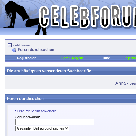
celebforum
Foren durchsuchen
Registrieren
Foren-Regeln
Hilfe
Spen
Die am häufigsten verwendeten Suchbegriffe
Anna
Jes
-
Foren durchsuchen
Suche mit Schlüsselwörtern
Schlüsselwörter: