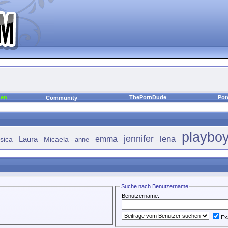
den
ThePornDude
Pot
Community
playbo
jennifer
lena
Laura
emma
sica
Micaela
-
-
-
anne
-
-
-
-
Suche nach Benutzername
Benutzername:
Ex