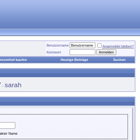
Benutzername
Angemeldet bleiben?
Kennwort
enzmittel kaufen
Heutige Beiträge
Suchen
y
sarah
-
akter Name