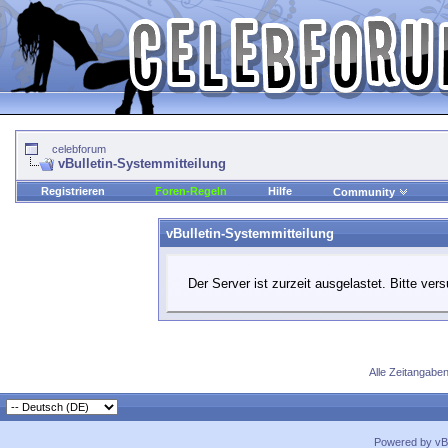
celebforum
vBulletin-Systemmitteilung
Registrieren
Foren-Regeln
Hilfe
Community
vBulletin-Systemmitteilung
Der Server ist zurzeit ausgelastet. Bitte ver
Alle Zeitangaben
Powered by vBu