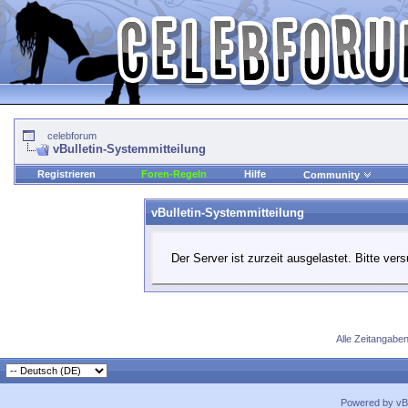
celebforum
vBulletin-Systemmitteilung
Registrieren
Foren-Regeln
Hilfe
Community
vBulletin-Systemmitteilung
Der Server ist zurzeit ausgelastet. Bitte ver
Alle Zeitangaben
Powered by vBu