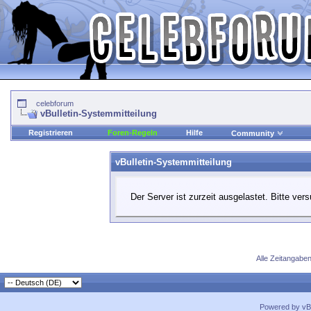
celebforum
vBulletin-Systemmitteilung
Registrieren
Foren-Regeln
Hilfe
Community
vBulletin-Systemmitteilung
Der Server ist zurzeit ausgelastet. Bitte ver
Alle Zeitangaben
Powered by vBu