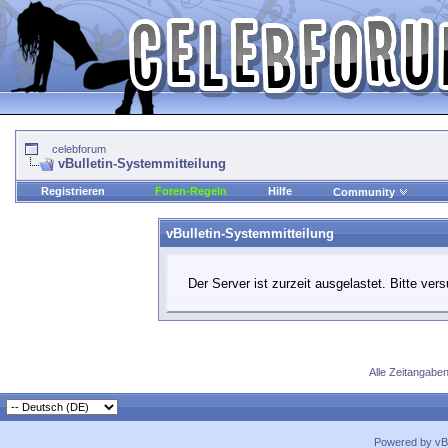
celebforum
vBulletin-Systemmitteilung
Registrieren
Foren-Regeln
Hilfe
Community
vBulletin-Systemmitteilung
Der Server ist zurzeit ausgelastet. Bitte ver
Alle Zeitangaben
Powered by vBu