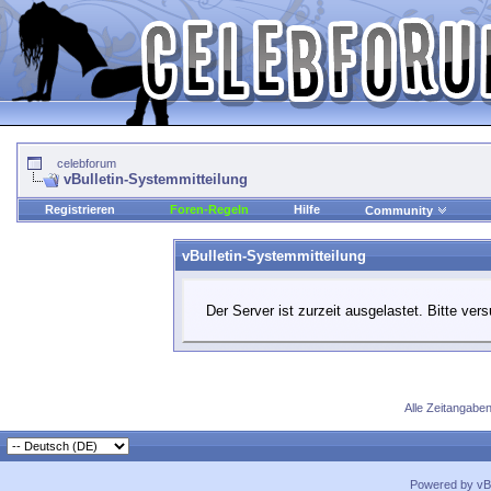
celebforum
vBulletin-Systemmitteilung
Registrieren
Foren-Regeln
Hilfe
Community
vBulletin-Systemmitteilung
Der Server ist zurzeit ausgelastet. Bitte ver
Alle Zeitangaben
Powered by vBu