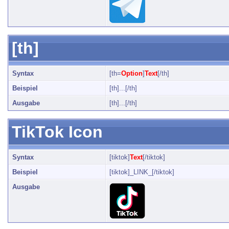
[th]
Syntax
[th=
Option
]
Text
[/th]
Beispiel
[th]...[/th]
Ausgabe
[th]...[/th]
TikTok Icon
Syntax
[tiktok]
Text
[/tiktok]
Beispiel
[tiktok]_LINK_[/tiktok]
Ausgabe