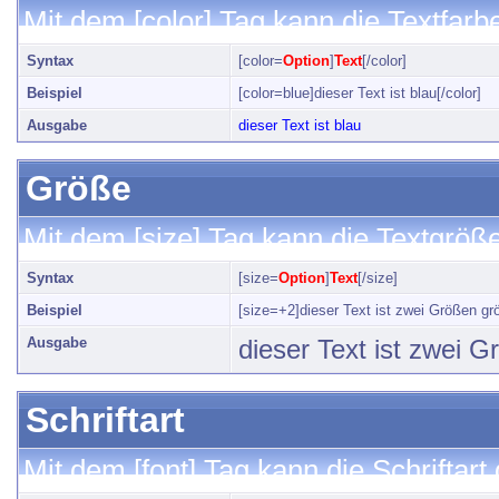
Mit dem [color] Tag kann die Textfar
Syntax
[color=
Option
]
Text
[/color]
Beispiel
[color=blue]dieser Text ist blau[/color]
Ausgabe
dieser Text ist blau
Größe
Mit dem [size] Tag kann die Textgröß
Syntax
[size=
Option
]
Text
[/size]
Beispiel
[size=+2]dieser Text ist zwei Größen grö
Ausgabe
dieser Text ist zwei 
Schriftart
Mit dem [font] Tag kann die Schriftar