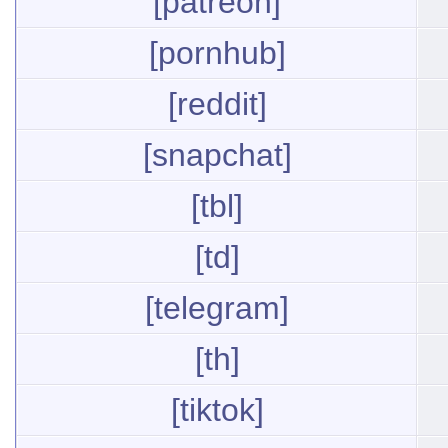
[patreon]
[pornhub]
[reddit]
[snapchat]
[tbl]
[td]
[telegram]
[th]
[tiktok]