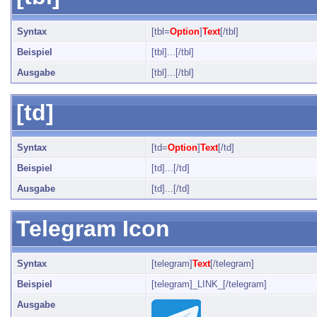
Syntax
[tbl=
Option
]
Text
[/tbl]
Beispiel
[tbl]...[/tbl]
Ausgabe
[tbl]...[/tbl]
[td]
Syntax
[td=
Option
]
Text
[/td]
Beispiel
[td]...[/td]
Ausgabe
[td]...[/td]
Telegram Icon
Syntax
[telegram]
Text
[/telegram]
Beispiel
[telegram]_LINK_[/telegram]
Ausgabe