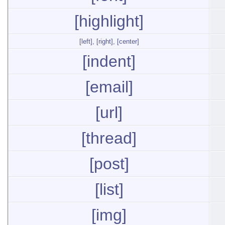
[highlight]
[left]
,
[right]
,
[center]
[indent]
[email]
[url]
[thread]
[post]
[list]
[img]