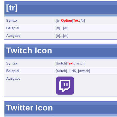
[tr]
Syntax
[tr=
Option
]
Text
[/tr]
Beispiel
[tr]...[/tr]
Ausgabe
[tr]...[/tr]
Twitch Icon
Syntax
[twitch]
Text
[/twitch]
Beispiel
[twitch]_LINK_[/twitch]
Ausgabe
Twitter Icon