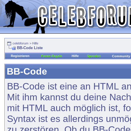
celebforum
>
Hilfe
BB-Code Liste
Registrieren
Foren-Regeln
Hilfe
Spenden
Community
BB-Code
BB-Code ist eine an HTML a
Mit ihm kannst du deine Nachr
mit HTML auch möglich ist, f
Syntax ist es allerdings unmö
zu zerstören. Ob du BB-Code