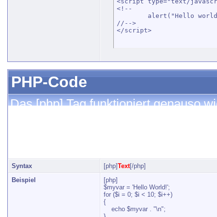
<script type="text/javascr
<!--

	alert("Hello world!");

//-->

</script>
PHP-Code
Das [php] Tag funktioniert genauso wi
bestimmte Schlüsselwörter hervor (Sy
entwickelt wurde, kann es u.U. auch 
darstellen.
Syntax
[php]
Text
[/php]
Beispiel
[php]
$myvar = 'Hello World!';
for ($
i = 0; $i < 10; $i++)
{
echo $myvar . "\n";
}