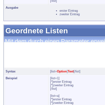
[/list]
Ausgabe
erster Eintrag
zweiter Eintrag
Geordnete Listen
Mit dem durch einen Parameter erweite
erstellen. Dieser Parameter kann eine
(alphabetische Liste mit Klein- oder G
kleinen oder großen römischen Zahlen
Syntax
[list=
Option
]
Text
[/list]
Beispiel
[list=1]
[*]erster Eintrag
[*]zweiter Eintrag
[/list]
[list=a]
[*]erster Eintrag
[*]zweiter Eintrag