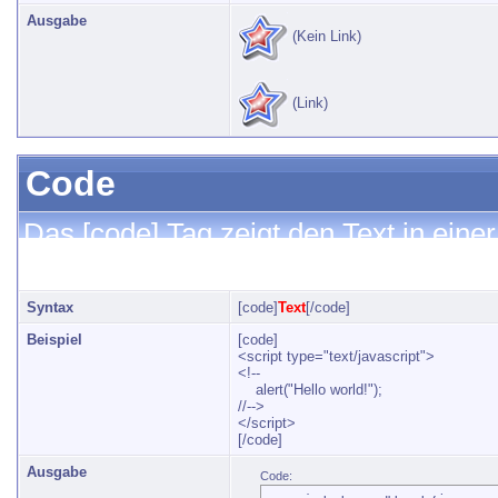
Ausgabe
(Kein Link)
(Link)
Code
Das [code] Tag zeigt den Text in eine
Font) an und erhält damit Textformati
Syntax
[code]
Text
[/code]
Beispiel
[code]
<script type="text/javascript">
<!--
alert("Hello world!");
//-->
</script>
[/code]
Ausgabe
Code: