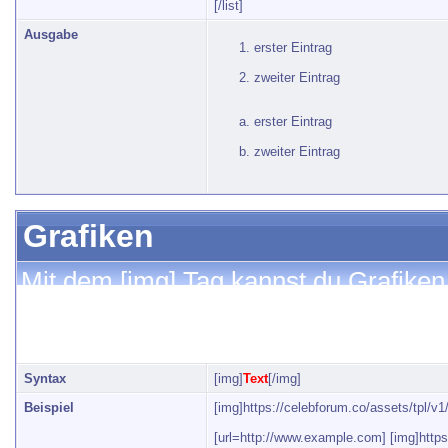
[/list]
Ausgabe
erster Eintrag
zweiter Eintrag
erster Eintrag
zweiter Eintrag
Grafiken
Mit dem [img] Tag kannst du Grafiken
diesen BB-Code auch mit dem [url] Ta
darstellen.
Syntax
[img]
Text
[/img]
Beispiel
[img]https://celebforum.co/assets/tpl/v1
[url=http://www.example.com] [img]https: