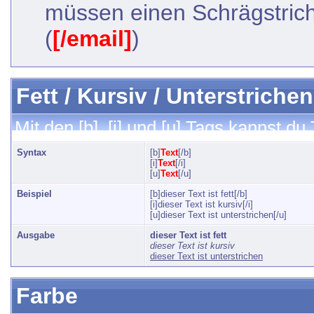
müssen einen Schrägstri
(
[/email]
)
Fett / Kursiv / Unterstrichen
Mit den [b], [i] und [u] Tags kannst du 
Syntax
[b]
Text
[/b]
[i]
Text
[/i]
[u]
Text
[/u]
Beispiel
[b]dieser Text ist fett[/b]
[i]dieser Text ist kursiv[/i]
[u]dieser Text ist unterstrichen[/u]
Ausgabe
dieser Text ist fett
dieser Text ist kursiv
dieser Text ist unterstrichen
Farbe