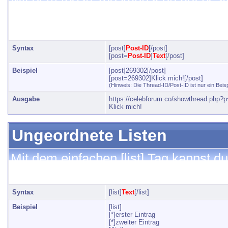
die Post-ID des Beitrags angibst. We
kannst du dem Verweis auch eine Be
Syntax
[post]
Post-ID
[/post]
[post=
Post-ID
]
Text
[/post]
Beispiel
[post]269302[/post]
[post=269302]Klick mich![/post]
(Hinweis: Die Thread-ID/Post-ID ist nur ein Beis
Ausgabe
https://celebforum.co/showthread.php
Klick mich!
Ungeordnete Listen
Mit dem einfachen [list] Tag kannst du
in dieser Liste beginnt mit dem [*] Tag
Syntax
[list]
Text
[/list]
Beispiel
[list]
[*]erster Eintrag
[*]zweiter Eintrag