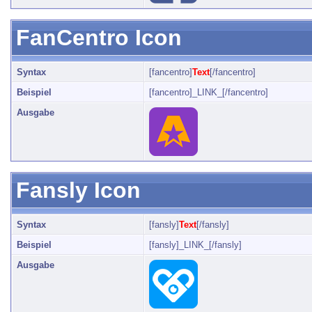
FanCentro Icon
Syntax
[fancentro]
Text
[/fancentro]
Beispiel
[fancentro]_LINK_[/fancentro]
Ausgabe
Fansly Icon
Syntax
[fansly]
Text
[/fansly]
Beispiel
[fansly]_LINK_[/fansly]
Ausgabe