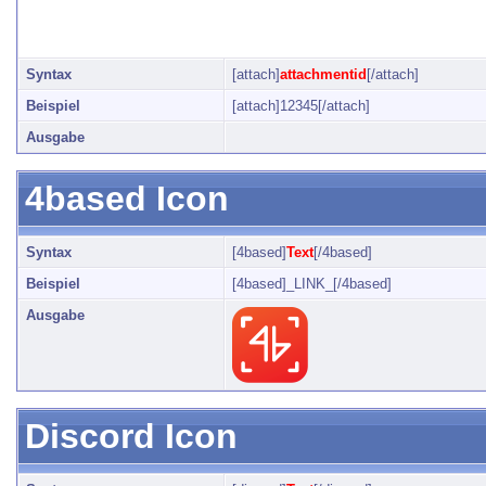
platziert werden. Dies gilt jedoch nu
wurden.
Syntax
[attach]
attachmentid
[/attach]
Beispiel
[attach]12345[/attach]
Ausgabe
4based Icon
Syntax
[4based]
Text
[/4based]
Beispiel
[4based]_LINK_[/4based]
Ausgabe
Discord Icon