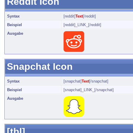
Reddit Icon
Syntax
[reddit]
Text
[/reddit]
Beispiel
[reddit]_LINK_[/reddit]
Ausgabe
Snapchat Icon
Syntax
[snapchat]
Text
[/snapchat]
Beispiel
[snapchat]_LINK_[/snapchat]
Ausgabe
[tbl]