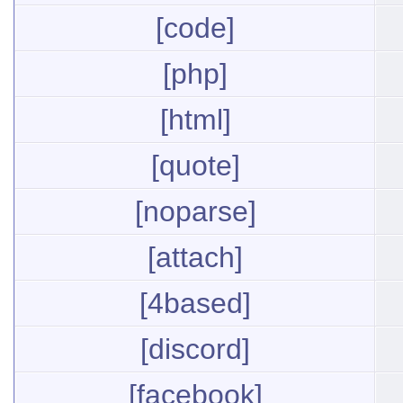
[code]
[php]
[html]
[quote]
[noparse]
[attach]
[4based]
[discord]
[facebook]