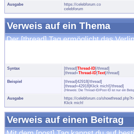
Ausgabe
https://celebforum.co
celebforum
Verweis auf ein Thema
Der [thread] Tag ermöglicht das Verl
Thread-ID. Mit einem zusätzlichen 
für den Link angeben.
Syntax
[thread]
Thread-ID
[/thread]
[thread=
Thread-ID
]
Text
[/thread]
Beispiel
[thread]42918[/thread]
[thread=42918]Klick mich![/thread]
(Hinweis: Die Thread-ID/Post-ID ist nur ein Beis
Ausgabe
https://celebforum.co/showthread.php?
Klick mich!
Verweis auf einen Beitrag
Mit dem [post] Tag kannst du auf bes