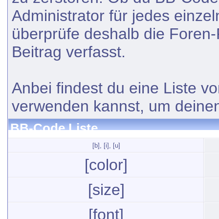
Administrator für jedes einz
überprüfe deshalb die Foren
Beitrag verfasst.
Anbei findest du eine Liste 
verwenden kannst, um deinen 
BB-Code Liste
[b]
,
[i]
,
[u]
[color]
[size]
[font]