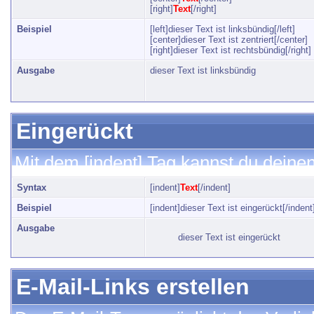
[right]
Text
[/right]
Beispiel
[left]dieser Text ist linksbündig[/left]
[center]dieser Text ist zentriert[/center]
[right]dieser Text ist rechtsbündig[/right]
Ausgabe
dieser Text ist linksbündig
Eingerückt
Mit dem [indent] Tag kannst du deinen
Syntax
[indent]
Text
[/indent]
Beispiel
[indent]dieser Text ist eingerückt[/indent
Ausgabe
dieser Text ist eingerückt
E-Mail-Links erstellen