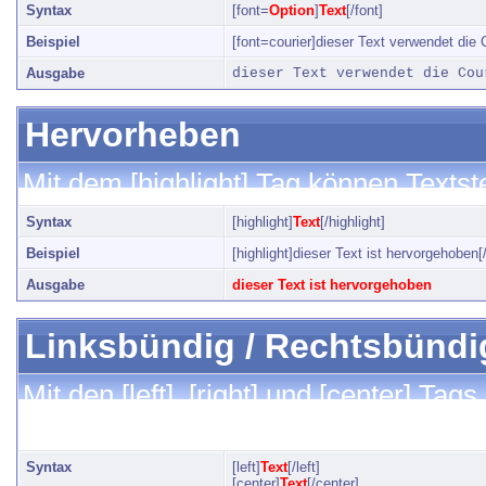
Syntax
[font=
Option
]
Text
[/font]
Beispiel
[font=courier]dieser Text verwendet die Co
Ausgabe
dieser Text verwendet die Cou
Hervorheben
Mit dem [highlight] Tag können Texts
Syntax
[highlight]
Text
[/highlight]
Beispiel
[highlight]dieser Text ist hervorgehoben[/
Ausgabe
dieser Text ist hervorgehoben
Linksbündig / Rechtsbündig 
Mit den [left], [right] und [center] Ta
festlegen.
Syntax
[left]
Text
[/left]
[center]
Text
[/center]