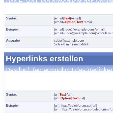
Das E-Mail-Tag ermöglicht das Verli
zusätzlichen Parameter kannst du a
Syntax
[email]
Text
[/email]
[email=
Option
]
Text
[/email]
Beispiel
[email]
j.doe@example.com
[/email]
[
email=j.doe@example.com
]Schreib mir
Ausgabe
j.doe@example.com
Schreib mir eine E-Mail
Hyperlinks erstellen
Das [url] Tag ermöglicht das Verlink
einem zusätzlichen Parameter kanns
angeben.
Syntax
[url]
Text
[/url]
[url=
Option
]
Text
[/url]
Beispiel
[url]https://celebforum.co[/url]
[url=https://celebforum.co]celebforum[/ur