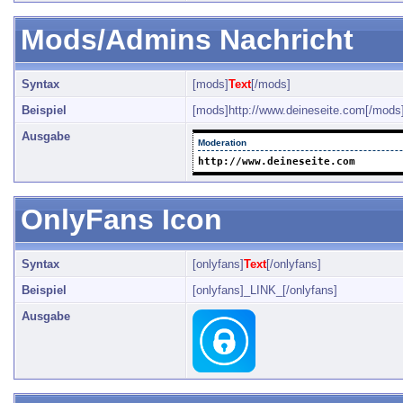
Mods/Admins Nachricht
Syntax
[mods]
Text
[/mods]
Beispiel
[mods]http://www.deineseite.com[/mods
Ausgabe
Moderation
http://www.deineseite.com
OnlyFans Icon
Syntax
[onlyfans]
Text
[/onlyfans]
Beispiel
[onlyfans]_LINK_[/onlyfans]
Ausgabe