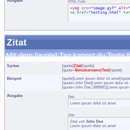
Ausgabe
HTML-Code:
<img src=
"image.gif"
 alt=
<a href=
"testing.html"
 ta
Zitat
Mit dem [quote] Tag kannst du Texte f
Syntax
[quote]
Zitat
[/quote]
[quote=
Benutzername
]
Text
[/quote]
Beispiel
[quote]Lorem ipsum dolor sit amet[/quot
[quote=John Doe]Lorem ipsum dolor sit 
[quote=John Doe;1888681]Lorem ipsum d
Ausgabe
Zitat:
Lorem ipsum dolor sit amet
Zitat:
Zitat von
John Doe
Lorem ipsum dolor sit amet