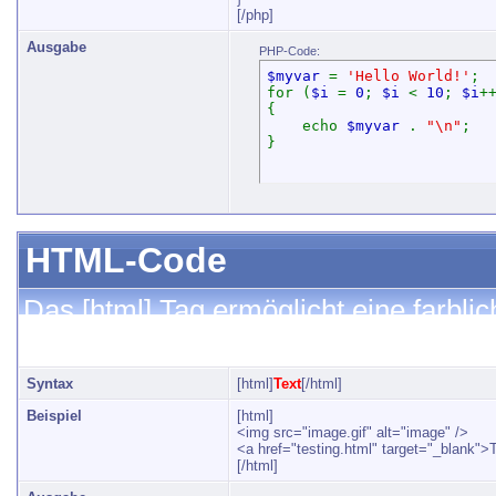
[/php]
Ausgabe
PHP-Code:
$myvar
=
'Hello World!'
;
for (
$i
=
0
;
$i
<
10
;
$i
+
{
echo
$myvar
.
"\n"
;
}
HTML-Code
Das [html] Tag ermöglicht eine farbli
HTML-Code.
Syntax
[html]
Text
[/html]
Beispiel
[html]
<img src="image.gif" alt="image" />
<a href="testing.html" target="_blank">
[/html]