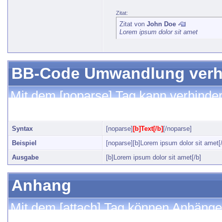
Zitat:
Zitat von
John Doe
Lorem ipsum dolor sit amet
BB-Code Umwandlung verh
Mit dem [noparse] Tag kann verhinde
[noparse] Tags zur Textformatierung
Syntax
[noparse]
[b]Text[/b]
[/noparse]
Beispiel
[noparse][b]Lorem ipsum dolor sit amet[/
Ausgabe
[b]Lorem ipsum dolor sit amet[/b]
Anhang
Mit dem [attach] Tag können Anhänge 