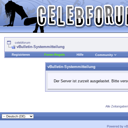
celebforum
vBulletin-Systemmitteilung
Registrieren
Foren-Regeln
Hilfe
Community
vBulletin-Systemmitteilung
Der Server ist zurzeit ausgelastet. Bitte ver
Alle Zeitangaben
Powered by vBu