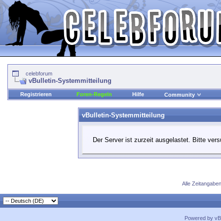
celebforum
vBulletin-Systemmitteilung
Registrieren
Foren-Regeln
Hilfe
Community
vBulletin-Systemmitteilung
Der Server ist zurzeit ausgelastet. Bitte ver
Alle Zeitangaben
Powered by vBu