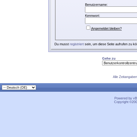
Benutzername:
Kennwort:
Angemeldet bleiben?
Du musst
registriert
sein, um diese Seite aufrufen zu k
Gehe zu
Alle Zeitangaben
Powered by vBu
Copyright ©2000