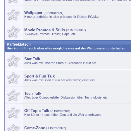
Wallpaper
(3 Betrachter)
Hintergrundbilder in allen grössen für Deinen PC/Mac
Movie Promos & Stills
(2 Betrachter)
TV/Movie Promos, Trailer, Caps, etc.
Kaffeeklatsch
Hier könnt Ihr euch über alles mögliche was auf der Welt passiert unterhalten.
Star Talk
Alles was mit unseren Stars & Sternchen zutun hat
Sport & Fun Talk
Alles was mit Sport zutun hat oder witzig erscheint
Tech Talk
Alles über Computerhilfe, Diskussion über Technologie, etc.
Off-Topic Talk
(3 Betrachter)
Hier könnt Ihr euch über Gott und die Welt unterhalten
Game-Zone
(1 Betrachter)