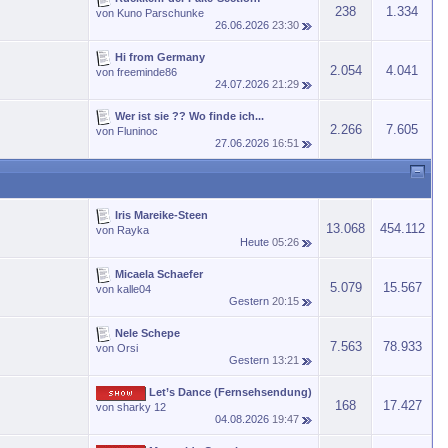
238
1.334
von
Kuno Parschunke
26.06.2026
23:30
Hi from Germany
2.054
4.041
von
freeminde86
24.07.2026
21:29
Wer ist sie ?? Wo finde ich...
2.266
7.605
von
Fluninoc
27.06.2026
16:51
Iris Mareike-Steen
13.068
454.112
von
Rayka
Heute
05:26
Micaela Schaefer
5.079
15.567
von
kalle04
Gestern
20:15
Nele Schepe
7.563
78.933
von
Orsi
Gestern
13:21
Let’s Dance (Fernsehsendung)
168
17.427
von
sharky 12
04.08.2026
19:47