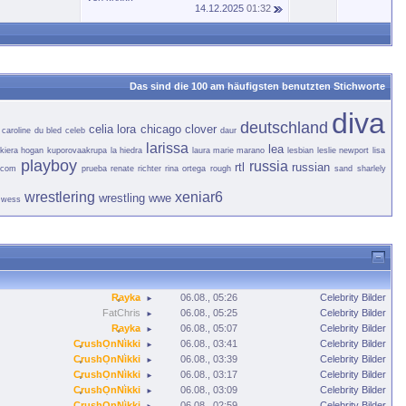
14.12.2025
01:32
Das sind die 100 am häufigsten benutzten Stichworte
diva
deutschland
celia lora
chicago
clover
caroline du bled
celeb
daur
larissa
lea
kiera hogan
kuporovaakrupa
la hiedra
laura marie marano
lesbian
leslie newport
lisa
playboy
russia
rtl
russian
s.com
prueba
renate richter
rina ortega
rough
sand
sharlely
wrestlering
xeniar6
wrestling
wwe
wess
Rayka
06.08., 05:26
Celebrity Bilder
►
FatChris
06.08., 05:25
Celebrity Bilder
►
Rayka
06.08., 05:07
Celebrity Bilder
►
CrushOnNikki
06.08., 03:41
Celebrity Bilder
►
CrushOnNikki
06.08., 03:39
Celebrity Bilder
►
CrushOnNikki
06.08., 03:17
Celebrity Bilder
►
CrushOnNikki
06.08., 03:09
Celebrity Bilder
►
CrushOnNikki
06.08., 02:59
Celebrity Bilder