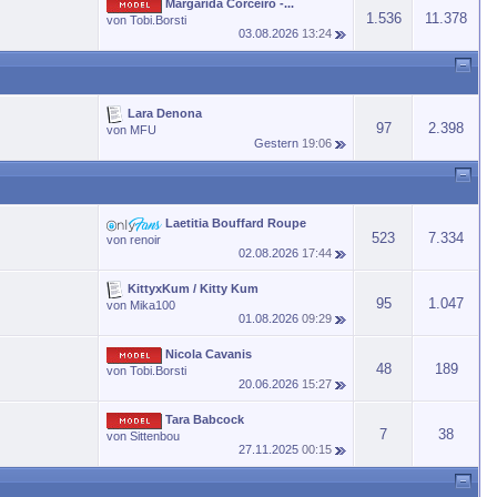
Margarida Corceiro -...
1.536
11.378
von
Tobi.Borsti
03.08.2026
13:24
Lara Denona
97
2.398
von
MFU
Gestern
19:06
Laetitia Bouffard Roupe
523
7.334
von
renoir
02.08.2026
17:44
KittyxKum / Kitty Kum
95
1.047
von
Mika100
01.08.2026
09:29
Nicola Cavanis
48
189
von
Tobi.Borsti
20.06.2026
15:27
Tara Babcock
7
38
von
Sittenbou
27.11.2025
00:15