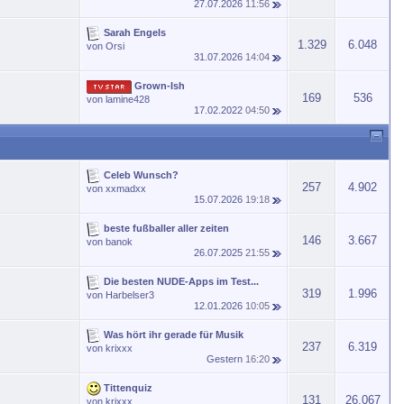
27.07.2026
11:56
Sarah Engels
1.329
6.048
von
Orsi
31.07.2026
14:04
Grown-Ish
169
536
von
lamine428
17.02.2022
04:50
Celeb Wunsch?
257
4.902
von
xxmadxx
15.07.2026
19:18
beste fußballer aller zeiten
146
3.667
von
banok
26.07.2025
21:55
Die besten NUDE-Apps im Test...
319
1.996
von
Harbelser3
12.01.2026
10:05
Was hört ihr gerade für Musik
237
6.319
von
krixxx
Gestern
16:20
Tittenquiz
131
26.067
von
krixxx