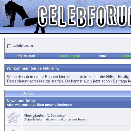
celebforum
Registrieren
Foren-Regeln
Hilfe
Spen
Willkommen bei celebforum.
Wenn dies dein erster Besuch hier ist, lies bitte zuerst die
Hilfe - Häufig
Registrierungsprozess zu starten. Du kannst auch jetzt schon Beiträge l
Forum
News und Infos
Alles wissenwertes über unser celebforum
Neuigkeiten
(1 Betrachter)
Aktuelle Informationen rund um unser Forum