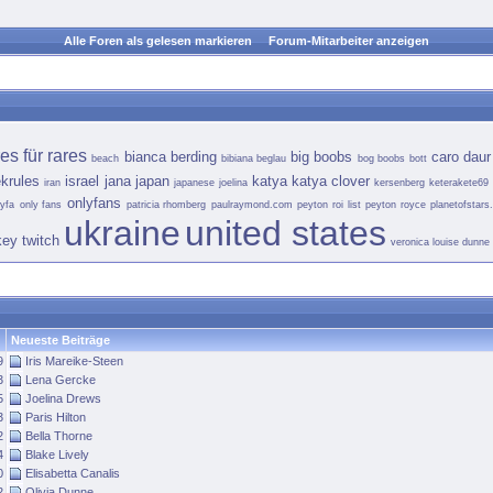
Alle Foren als gelesen markieren
Forum-Mitarbeiter anzeigen
es für rares
bianca berding
big boobs
caro daur
beach
bibiana beglau
bog boobs
bott
ekrules
israel
jana
japan
katya
katya clover
iran
japanese
joelina
kersenberg
keterakete69
onlyfans
lyfa
only fans
patricia rhomberg
paulraymond.com
peyton roi list
peyton royce
planetofstar
ukraine
united states
key
twitch
veronica louise dunne
Neueste Beiträge
9
Iris Mareike-Steen
3
Lena Gercke
5
Joelina Drews
3
Paris Hilton
2
Bella Thorne
4
Blake Lively
0
Elisabetta Canalis
2
Olivia Dunne