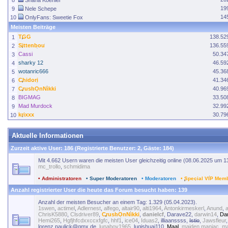
8
Shana Koehler
19
9
Nele Schepe
14
10
OnlyFans: Sweetie Fox
Meisten Beiträge
TGG
138.52
1
Sittenbou
136.55
2
Cassi
50.34
3
sharky 12
46.59
4
wotanric666
45.36
5
Chidori
41.34
6
CrushOnNikki
40.96
7
BIGMAG
33.50
8
Mad Murdock
32.99
9
krixxx
30.79
10
Aktuelle Informationen
Zurzeit aktive User
: 186 (Registrierte Benutzer: 2, Gäste: 184)
Mit 4.662 Usern waren die meisten User gleichzeitig online (08.06.2025 um 1
mc_trollo
,
schmidima
• Administratoren
• Super Moderatoren
• Moderatoren
• Special VIP Mem
Anzahl registrierter User die heute das Forum besucht haben: 139
Anzahl der meisten Besucher an einem Tag: 1.329 (05.04.2023).
1swen
,
actimel
,
Adlernest
,
alfego
,
altair90
,
alti1964
,
Antonkirmeskerl
,
Anund
,
a
ChrisK5880
,
Clsdriver89
,
CrushOnNikki
,
danielcf
,
Darave22
,
darwin14
,
Da
Hemi265
,
Hgfjhfcdxxccxfgfc
,
hhf1
,
ice04
,
Iduas2
,
illiaanssss
,
Istio
,
Jawsfleur
lorenz.paulick@gmx.de
,
lunaboy1965
,
luqishuai110
,
Maal
,
maiden.maniac
,
ma