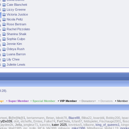
9
Cate Blanchett
5
Lizzy Greene
Victoria Justice
Nicola Peltz
9
Rose Bertram
9
Rachel Pizzolato
7
Shanina Shaik
2
Sophia Culpo
8
Jennie Kim
6
Odeya Rush
9
Luana Barron
8
Lily Chee
2
Juliette Lewis
6
3:28).
ber
• Super Member
• Special Member
• VIP Member
•
Donators+
•
Donators
•
Member
rtwei
,
B@r@k@1
,
bertammann
,
Betan
,
bibob78
,
Blaze88
,
Bliba22
,
boarddii
,
Bobby200
,
bpac
rylDx039
,
dott
,
elcheffe
,
Emtee
,
Falke74
,
FatChris
,
fcfan87
,
feldspieler
,
Fischauge2001
,
flos
,
jaydee2k
,
Jella
,
jongleur71
,
kancko
,
kater 2025
,
kevinius5
,
killaone
,
king_of_queens1
,
kingol
rkav
,
Matt1985
,
mc_trollo
,
MCA
,
Mic999
,
mihayos
,
mike1986
,
Mittelhesse
,
MofaLL19
,
monk