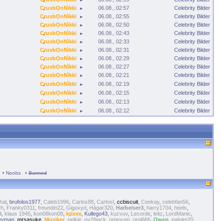
►
CrushOnNikki
06.08., 02:57
Celebrity Bilder
►
CrushOnNikki
06.08., 02:55
Celebrity Bilder
►
CrushOnNikki
06.08., 02:50
Celebrity Bilder
►
CrushOnNikki
06.08., 02:43
Celebrity Bilder
►
CrushOnNikki
06.08., 02:33
Celebrity Bilder
►
CrushOnNikki
06.08., 02:31
Celebrity Bilder
►
CrushOnNikki
06.08., 02:29
Celebrity Bilder
►
CrushOnNikki
06.08., 02:27
Celebrity Bilder
►
CrushOnNikki
06.08., 02:21
Celebrity Bilder
►
CrushOnNikki
06.08., 02:19
Celebrity Bilder
►
CrushOnNikki
06.08., 02:15
Celebrity Bilder
►
CrushOnNikki
06.08., 02:13
Celebrity Bilder
►
CrushOnNikki
06.08., 02:12
Celebrity Bilder
►
•
Noobs
•
Banned
hal
,
brufolos1977
,
Caleb1996
,
Carlos88
,
CarlosI
,
ccbiscuit
,
Ceekay
,
celebfan56
,
ch
,
Franky0311
,
freundin22
,
Gigoxyd
,
Hägar320
,
Harbelser3
,
harry1704
,
heels
,
i
,
klaus 1945
,
kon08kon08
,
krixxx
,
Kullego43
,
kuzvuv
,
Lecorde
,
leitz
,
LordManic
,
eyman
,
mrsasuke
,
Musiker
,
neikie
,
ny26jack
,
omexom
,
orgi666
,
Owen
,
patpim20
,