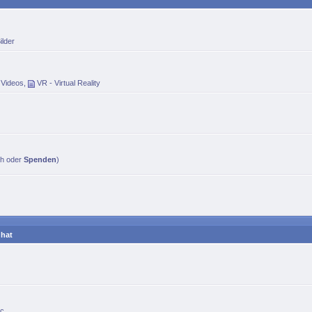
ilder
 Videos
,
VR - Virtual Reality
ch oder
Spenden
)
 hat
c.