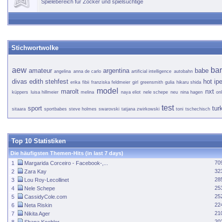
Spielebereich für Zocker und spielsüchtige
Stichwortwolke
aew
bar
amateur
argentina
babe
angelina
anna de carlo
artificial intelligence
autobahn
divas
edith stehfest
hot
ip
erika
fibii
franziska feldmeier
girl
greensmith
gulia
hikaru shida
model
marolt
nxt
küppers
luisa hillmeier
melina
naya eliot
nele schepe
neu
nina hagen
on
test
sport
tur
sitaara
sportbabes
steve holmes
swarovski
tatjana zwirkowski
toni
tschechisch
Top 10 Statistiken
Die häufigsten Themen-Hits (in last 7 days)
70
1
Margarida Corceiro - Facebook-,...
32
2
Zara Kay
28
3
Lou Roy-Lecollinet
25
4
Nele Schepe
25
5
CassidyCole.com
22
6
Neta Riskin
21
7
Nikita Ager
20