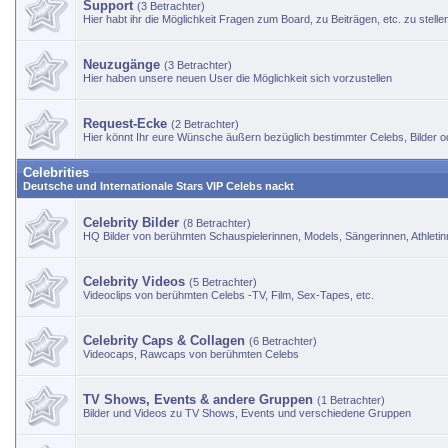
Support
(3 Betrachter)
Hier habt ihr die Möglichkeit Fragen zum Board, zu Beiträgen, etc. zu stelle
Neuzugänge
(3 Betrachter)
Hier haben unsere neuen User die Möglichkeit sich vorzustellen
Request-Ecke
(2 Betrachter)
Hier könnt Ihr eure Wünsche äußern bezüglich bestimmter Celebs, Bilder o
Celebrities
Deutsche und Internationale Stars VIP Celebs nackt
Celebrity Bilder
(8 Betrachter)
HQ Bilder von berühmten Schauspielerinnen, Models, Sängerinnen, Athletinn
Celebrity Videos
(5 Betrachter)
Videoclips von berühmten Celebs -TV, Film, Sex-Tapes, etc.
Celebrity Caps & Collagen
(6 Betrachter)
Videocaps, Rawcaps von berühmten Celebs
TV Shows, Events & andere Gruppen
(1 Betrachter)
Bilder und Videos zu TV Shows, Events und verschiedene Gruppen