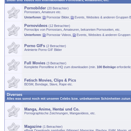
Bilder und Videos von Internationalen Pornostars, Amateuren, etc.
Pornobilder
(20 Betrachter)
Pornostars, Amateure etc.
Unterforen
:
Pornostar Bilder
,
Events, Websites & anderen Gruppen B
Pornovideos
(12 Betrachter)
Pornoclips von Pornostars, Amateuren, bekannten Pornoseiten, etc.
Unterforen
:
Pornostar Videos
,
Events, Websites & anderen Gruppen
Porno GIFs
(2 Betrachter)
Animierte Porno GIF Bilder
Full Movies
(3 Betrachter)
Komplette Pornofilme in HQ zum downloaden (min.
100 Beiträge
erforderli
Fetisch Movies, Clips & Pics
BDSM, Bondage, Slave, Rape etc.
Diverses
Alles was sonst noch mit unseren Celebs bzw. unbekannten Schönheiten zutun
Manga, Anime, Hentai und Co.
Pornographische Zeichnungen, Mangavideos, etc.
Magazine
(1 Betrachter)
eBook Downloads namhafter (Männer) Magazine. Playboy, FHM, Maxim, et