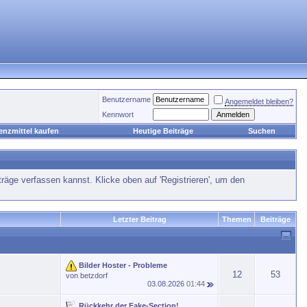
Benutzername
Angemeldet bleiben?
Kennwort
enzmittel kaufen
Heutige Beiträge
Suchen
träge verfassen kannst. Klicke oben auf 'Registrieren', um den
Letzter Beitrag
Themen
Beiträge
Bilder Hoster - Probleme
12
53
von
betzdorf
03.08.2026
01:44
Rückkehr der Fake-Section!