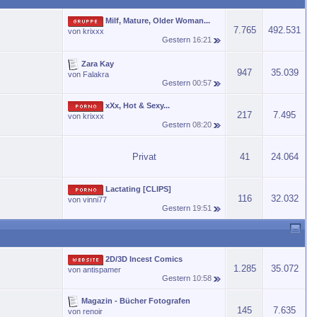
Milf, Mature, Older Woman...
7.765
492.531
von
krixxx
Gestern
16:21
Zara Kay
947
35.039
von
Falakra
Gestern
00:57
xXx, Hot & Sexy...
217
7.495
von
krixxx
Gestern
08:20
Privat
41
24.064
Lactating [CLIPS]
116
32.032
von
vinni77
Gestern
19:51
2D/3D Incest Comics
1.285
35.072
von
antispamer
Gestern
10:58
Magazin - Bücher Fotografen
145
7.635
von
renoir