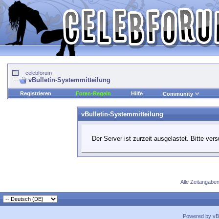
celebforum
vBulletin-Systemmitteilung
Registrieren
Foren-Regeln
Hilfe
Community
vBulletin-Systemmitteilung
Der Server ist zurzeit ausgelastet. Bitte ver
Alle Zeitangaben
Powered by vBu