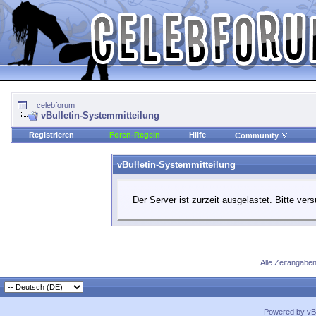
celebforum
vBulletin-Systemmitteilung
Registrieren
Foren-Regeln
Hilfe
Community
vBulletin-Systemmitteilung
Der Server ist zurzeit ausgelastet. Bitte ver
Alle Zeitangaben
Powered by vBu