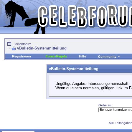
celebforum
vBulletin-Systemmitteilung
Registrieren
Foren-Regeln
Hilfe
Community
vBulletin-Systemmitteilung
Ungültige Angabe: Interessengemeinschaft
Wenn du einem normalen, gültigen Link im Fo
Gehe zu
Alle Zeitangaben